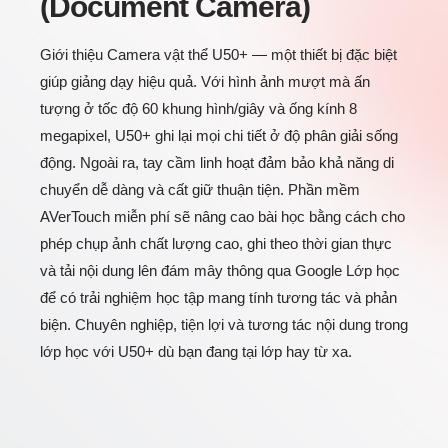
(Document Camera)
Mọi lúc
Giới thiệu Camera vật thể U50+ — một thiết bị đặc biệt
giúp giảng dạy hiệu quả. Với hình ảnh mượt mà ấn
Hỗ trợ AVerTouch cho Android™ trên Màn hình
tượng ở tốc độ 60 khung hình/giây và ống kính 8
phẳng tương tác (IFP), Chromebook và máy tính
megapixel, U50+ ghi lại mọi chi tiết ở độ phân giải sống
bảng.
Nhấp để biết thêm thông tin
động. Ngoài ra, tay cầm linh hoạt đảm bảo khả năng di
-
chuyển dễ dàng và cất giữ thuận tiện. Phần mềm
AVerTouch miễn phí sẽ nâng cao bài học bằng cách cho
phép chụp ảnh chất lượng cao, ghi theo thời gian thực
và tải nội dung lên đám mây thông qua Google Lớp học
để có trải nghiệm học tập mang tính tương tác và phản
biện. Chuyên nghiệp, tiện lợi và tương tác nội dung trong
lớp học với U50+ dù bạn đang tại lớp hay từ xa.