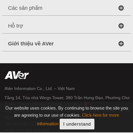
Các sản phẩm
Hỗ trợ
Giới thiệu về AVer
AVer Information Co., Ltd. – Việt Nam
Tầng 14, Tòa nhà Wings Tower, 380 Trần Hưng Đạo, Phường Chợ
Quán, Thành phố Hồ Chí Minh, Việt Nam
Our website uses cookies. By continuing to browse the site you
Văn phòng Hà Nội: Phòng N05 Tràng Tiền, Tầng 4, Tòa M5, Số 91
are agreeing to our use of cookies.
Click here for more
Nguyễn Chí Thanh, P. Giảng Võ, TP. Hà Nội.
information
I understand
Tel: +84-028-22 539 211
Hoặc: +84-949 610 360