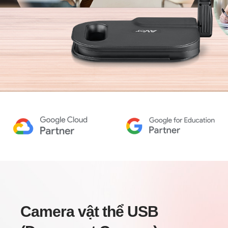
AVerVision
U50+
Camera vật thể USB (Document
Camera)
Camera vật thể USB
Dạy học theo cách của bạn: Mọi nơi,