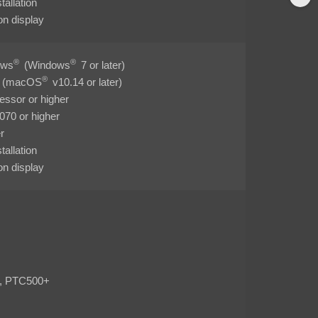
tallation
on display
®
®
ows
(Windows
7 or later)
®
(macOS
v10.14 or later)
ssor or higher
0 or higher
r
tallation
on display
, PTC500+