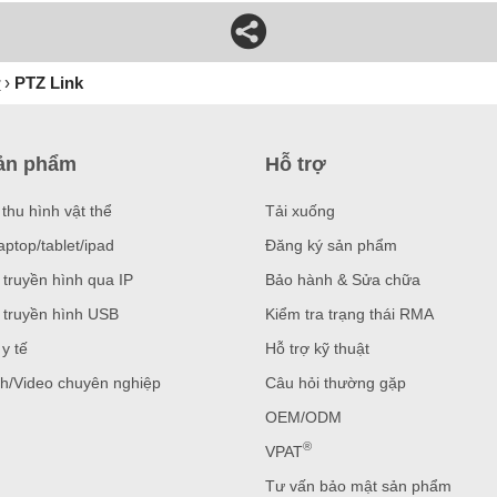
ợ
PTZ Link
ản phẩm
Hỗ trợ
thu hình vật thể
Tải xuống
aptop/tablet/ipad
Đăng ký sản phẩm
 truyền hình qua IP
Bảo hành & Sửa chữa
 truyền hình USB
Kiểm tra trạng thái RMA
y tế
Hỗ trợ kỹ thuật
h/Video chuyên nghiệp
Câu hỏi thường gặp
OEM/ODM
®
VPAT
Tư vấn bảo mật sản phẩm