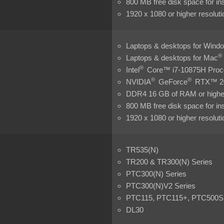
800 MB free disk space for ins
1920 x 1080 or higher resoluti
Laptops & desktops for Wind
®
Laptops & desktops for Mac
®
Intel
Core™ i7-10875H Proce
®
®
NVIDIA
GeForce
RTX™ 207
DDR4 16 GB of RAM or highe
800 MB free disk space for ins
1920 x 1080 or higher resoluti
TR535(N)
TR200 & TR300(N) Series
PTC300(N) Series
PTC300(N)V2 Series
PTC115, PTC115+, PTC500S
DL30